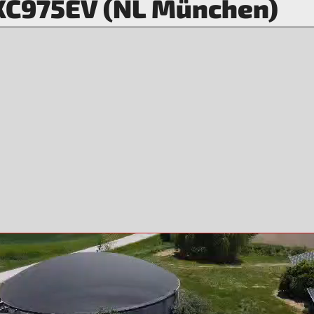
XC975EV (NL München)