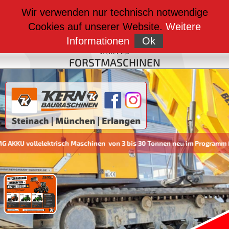
weiter zu:
Wir verwenden nur technisch notwendige
BAUMASCHINEN
Cookies auf unserer Website.
Weitere
weiter zu:
FAHRZEUGBAU
Informationen
Ok
weiter zu:
FORSTMASCHINEN
KKU vollelektrisch Maschinen von 3 bis 30 Tonnen neu im Programm Fö