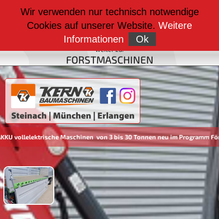
weiter zu:
Wir verwenden nur technisch notwendige
BAUMASCHINEN
Cookies auf unserer Website.
Weitere
weiter zu:
FAHRZEUGBAU
Informationen
Ok
weiter zu:
FORSTMASCHINEN
elektrische Maschinen von 3 bis 30 Tonnen neu im Programm Förderun