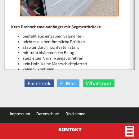
Kern Radladerbox
Kern Drehschemelanhänger mit Segmentbrücke
besteht aus einzelnen Segmenten
mit Frontklappe
leichter als herkömmliche Brücken
Breite 2480 mm
stabiler durch hochfesten Stahl
Länge 2000 mm
mit rutschhämmenden Belag
Höhe 900 mm
spezielles Verzinkungsverfahren
kein Holz, keine Mehrschichtplatten
keine Slikonfugen
Facebook
E-Mail
WhatsApp
Impressum
Datenschutz
Disclaimer