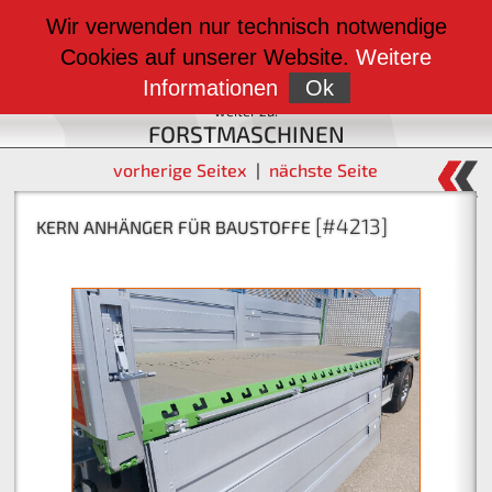
weiter zu:
Wir verwenden nur technisch notwendige
BAUMASCHINEN
Cookies auf unserer Website.
Weitere
weiter zu:
FAHRZEUGBAU
Informationen
Ok
weiter zu:
FORSTMASCHINEN
vorherige Seitex
|
nächste Seite
[#4217]
[#4213]
KERN ANHÄNGER FÜR BAUSTOFFE
KERN RADLADERBOX MIT KLAPPE