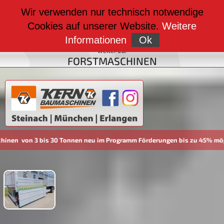
weiter zu:
Wir verwenden nur technisch notwendige
BAUMASCHINEN
Cookies auf unserer Website.
Weitere
weiter zu:
FAHRZEUGBAU
Informationen
Ok
weiter zu:
FORSTMASCHINEN
 Tonnen neu im Programm Förderungen bis zu 45% möglich