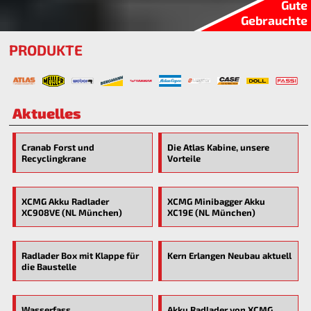
Gute
Gebrauchte
PRODUKTE
Aktuelles
Cranab Forst und
Die Atlas Kabine, unsere
Recyclingkrane
Vorteile
XCMG Akku Radlader
XCMG Minibagger Akku
XC908VE (NL München)
XC19E (NL München)
Radlader Box mit Klappe für
Kern Erlangen Neubau aktuell
die Baustelle
Wasserfass
Akku Radlader von XCMG