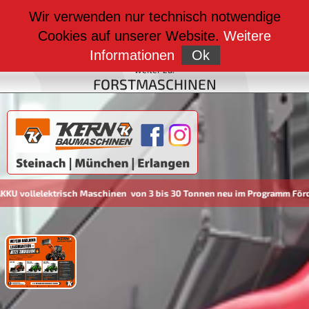
weiter zu:
Wir verwenden nur technisch notwendige
BAUMASCHINEN
Cookies auf unserer Website.
Weitere
weiter zu:
FAHRZEUGBAU
Informationen
Ok
weiter zu:
FORSTMASCHINEN
llelektrisch Maschinen von 3 bis 30 Tonnen neu im Programm Förderun