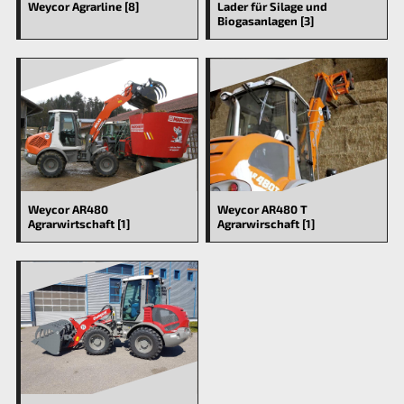
Weycor Agrarline [8]
Lader für Silage und
Biogasanlagen [3]
Weycor AR480
Weycor AR480 T
Agrarwirtschaft [1]
Agrarwirschaft [1]