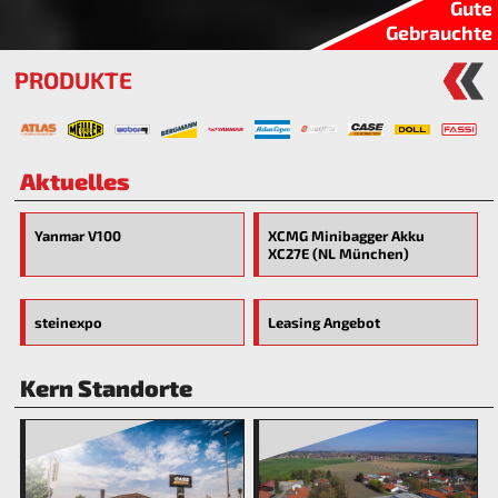
Gute
Gebrauchte
PRODUKTE
Aktuelles
Yanmar V100
XCMG Minibagger Akku
XC27E (NL München)
steinexpo
Leasing Angebot
Kern Standorte