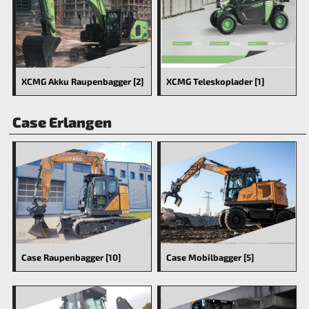
XCMG Akku Raupenbagger [2]
XCMG Teleskoplader [1]
Case Erlangen
Case Raupenbagger [10]
Case Mobilbagger [5]