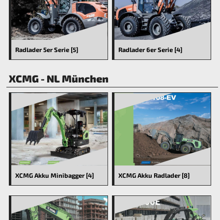
Radlader 6er Serie [4]
Radlader 5er Serie [5]
XCMG - NL München
XCMG Akku Minibagger [4]
XCMG Akku Radlader [8]