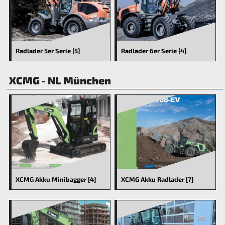
Radlader 6er Serie [4]
Radlader 5er Serie [5]
XCMG - NL München
XCMG Akku Minibagger [4]
XCMG Akku Radlader [7]