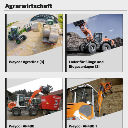
Agrarwirtschaft
Weycor Agrarline [8]
Lader für Silage und
Biogasanlagen [3]
Weycor AR480
Weycor AR480 T