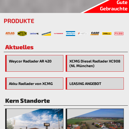
Gute
Gebrauchte
PRODUKTE
Aktuelles
Weycor Radlader AR 420
XCMG Diesel Radlader XC908
(NL München)
Akku Radlader von XCMG
LEASING ANGEBOT
Kern Standorte