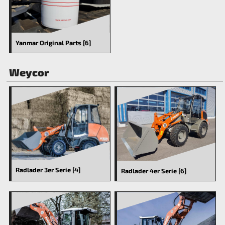
Yanmar Original Parts [6]
Weycor
Radlader 3er Serie [4]
Radlader 4er Serie [6]