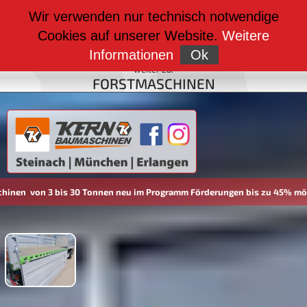
weiter zu:
Wir verwenden nur technisch notwendige
BAUMASCHINEN
Cookies auf unserer Website.
Weitere
weiter zu:
FAHRZEUGBAU
Informationen
Ok
weiter zu:
FORSTMASCHINEN
onnen neu im Programm Förderungen bis zu 45% möglich